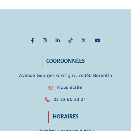
Lien vers le compte Facebook
Lien vers le compte Instagram
Lien vers le compte Linkedin
Lien vers le compte TikTok
Lien vers le compte Twitter
Lien vers la chaîne
COORDONNÉES
Avenue Georges Gratigny, 76360 Barentin
Nous écrire
02 32 80 23 24
HORAIRES
Horaires vacances d'été :